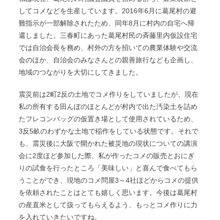
してコメなどを生産しています。2016年6月に葛尾村の避
難指示が一部解除されたため、同年8月に村内の自宅へ帰
還しました。三春町にあった葛尾村民の斉藤里内仮設住宅
では自治会長を務め、村外の方を招いての農業体験や交流
会のほか、自治会のみなさんとの親善旅行なども企画し、
地域のつながりを大切にしてきました。
震災前は2町2反の土地でコメ作りをしていましたが、現在
私の所有する田んぼのほとんどが村内で出た汚染土を詰め
たフレコンバッグの仮置き場として使用されているため、
3反5畝のわずかな土地で稲作をしている状態です。それで
も、震災後に大阪で開かれた被災地の現状についての講演
会に2度ほど参加した際、私が作ったコメの販売とおにぎ
りの試食を行ったところ「美味しい」と喜んで食べてもら
うことができ、現地のコメ問屋3～4社ほどからコメの提供
を依頼されたことはとても嬉しく思います。今後は葛尾村
の産直米として扱ってもらえるよう、もっとコメ作りに力
を入れていきたいですね。