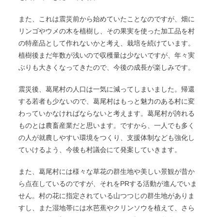
また、これは震災前から始めていたことなのですが、畑に
リンゴやウメの木を植樹し、その果実を使った加工品を村
の特産品として作れないかと考え、栽培を続けています。
植樹後まだ年数が浅いので収穫量は少ないですが、年々実
ぶりも大きくなってきたので、今後の成長が楽しみです。
震災後、葛尾村の人口は一気に減ってしまいました。帰還
する若者も少ないので、葛尾村はもっと魅力のある村に変
わっていかなければならないと考えます。葛尾村が誇れる
ものとは農畜産業だと思います。ですから、一人でも多く
の人が就農しやすい環境をつくり、支援体制なども強化し
ていけるよう、今後も村議会にて発案していきます。
また、葛尾村には様々な草花の群生地や美しい景観が昔か
ら点在しているのですが、それをPRする活動が進んでいま
せん。村の花に指定されている山つつじの群生地がありま
すし、また湿地帯には水芭蕉やクリンソウを植えて、さら