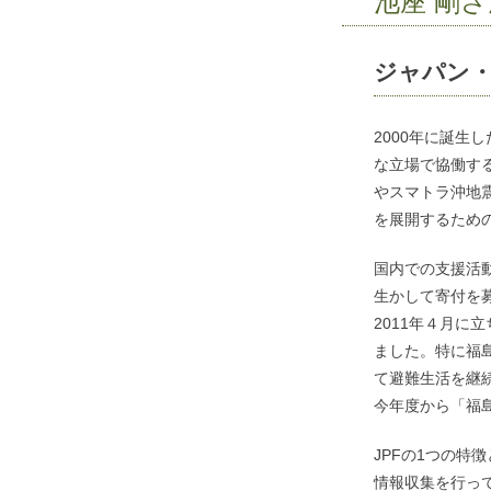
池座 剛
ジャパン
2000年に誕生
な立場で協働す
やスマトラ沖地震
を展開するため
国内での支援活
生かして寄付を
2011年４月に
ました。特に福
て避難生活を継
今年度から「福
JPFの1つの
情報収集を行っ