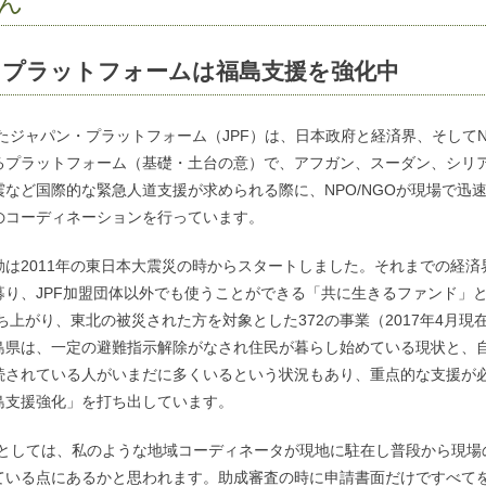
さん
・プラットフォームは福島支援を強化中
したジャパン・プラットフォーム（JPF）は、日本政府と経済界、そしてNP
るプラットフォーム（基礎・土台の意）で、アフガン、スーダン、シリ
など国際的な緊急人道支援が求められる際に、NPO/NGOが現場で迅
のコーディネーションを行っています。
動は2011年の東日本大震災の時からスタートしました。それまでの経済
募り、JPF加盟団体以外でも使うことができる「共に生きるファンド」
立ち上がり、東北の被災された方を対象とした372の事業（2017年4月現
島県は、一定の避難指示解除がなされ住民が暮らし始めている現状と、
続されている人がいまだに多くいるという状況もあり、重点的な支援が
島支援強化」を打ち出しています。
特徴としては、私のような地域コーディネータが現地に駐在し普段から現場
ている点にあるかと思われます。助成審査の時に申請書面だけですべて