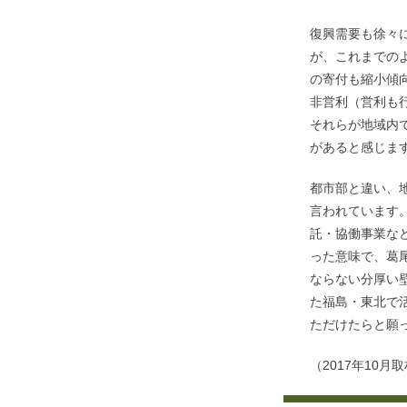
復興需要も徐々
が、これまでの
の寄付も縮小傾
非営利（営利も
それらが地域内
があると感じま
都市部と違い、
言われています
託・協働事業な
った意味で、葛
ならない分厚い
た福島・東北で
ただけたらと願
（2017年10月