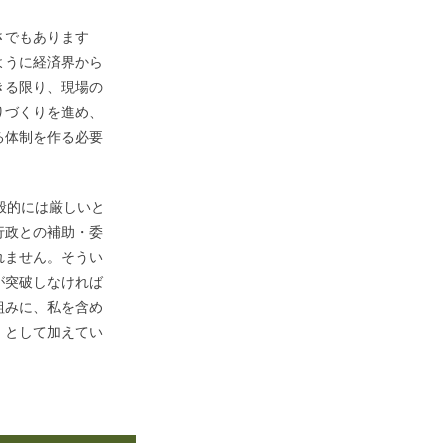
さでもあります
ように経済界から
きる限り、現場の
りづくりを進め、
る体制を作る必要
般的には厳しいと
行政との補助・委
れません。そうい
が突破しなければ
組みに、私を含め
」として加えてい