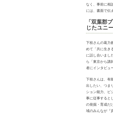
なく、事前に相
には、書面で伝
「双葉郡
じたユニ
下枝さんの葛力
めて「共に生き
に話し合いまし
ら「東京から講
者にインタビュ
下枝さんは、有
出したい、つま
ション能力、ビ
事に従事すると
の発掘・育成だ
域のみんなが『