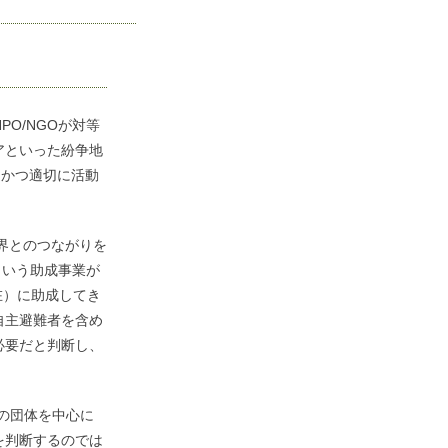
O/NGOが対等
アといった紛争地
速かつ適切に活動
界とのつながりを
という助成事業が
在）に助成してき
自主避難者を含め
必要だと判断し、
の団体を中心に
を判断するのでは