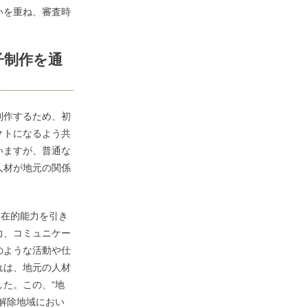
いを重ね、審査時
子制作を通
制作するため、初
クトになるよう共
いますが、普通な
人材が地元の関係
潜在的能力を引き
力、コミュニケー
のような活動や仕
れは、地元の人材
た。この、“地
解除地域におい