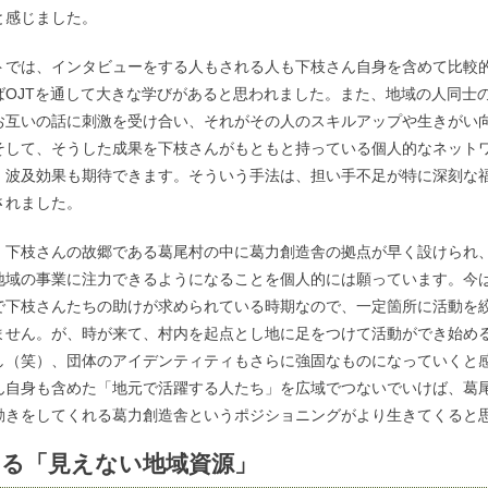
と感じました。
トでは、インタビューをする人もされる人も下枝さん自身を含めて比較
ばOJTを通して大きな学びがあると思われました。また、地域の人同士
お互いの話に刺激を受け合い、それがその人のスキルアップや生きがい
そして、そうした成果を下枝さんがもともと持っている個人的なネット
、波及効果も期待できます。そういう手法は、担い手不足が特に深刻な
されました。
、下枝さんの故郷である葛尾村の中に葛力創造舎の拠点が早く設けられ
地域の事業に注力できるようになることを個人的には願っています。今
で下枝さんたちの助けが求められている時期なので、一定箇所に活動を
ません。が、時が来て、村内を起点とし地に足をつけて活動ができ始め
し（笑）、団体のアイデンティティもさらに強固なものになっていくと
ん自身も含めた「地元で活躍する人たち」を広域でつないでいけば、葛
動きをしてくれる葛力創造舎というポジショニングがより生きてくると
る「見えない地域資源」