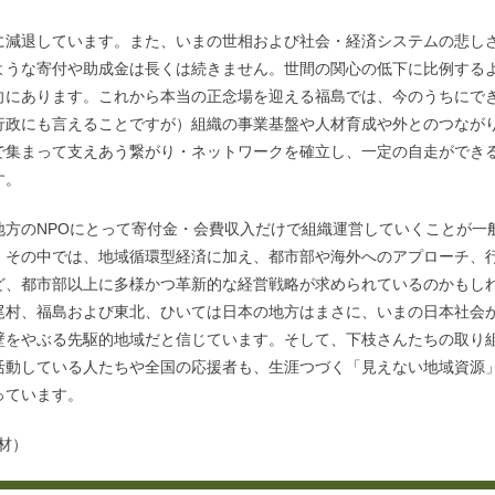
に減退しています。また、いまの世相および社会・経済システムの悲し
ような寄付や助成金は長くは続きません。世間の関心の低下に比例する
向にあります。これから本当の正念場を迎える福島では、今のうちにで
行政にも言えることですが）組織の事業基盤や人材育成や外とのつなが
で集まって支えあう繋がり・ネットワークを確立し、一定の自走ができ
す。
地方のNPOにとって寄付金・会費収入だけで組織運営していくことが一
。その中では、地域循環型経済に加え、都市部や海外へのアプローチ、
ど、都市部以上に多様かつ革新的な経営戦略が求められているのかもし
尾村、福島および東北、ひいては日本の地方はまさに、いまの日本社会
壁をやぶる先駆的地域だと信じています。そして、下枝さんたちの取り
活動している人たちや全国の応援者も、生涯つづく「見えない地域資源
っています。
取材）