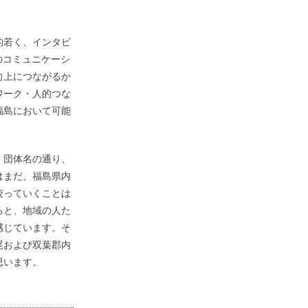
的若く、インタビ
のコミュニケーシ
向上につながるか
ワーク・人的つな
福島において可能
、団体名の通り、
はまだ、福島県内
絞っていくことは
ると、地域の人た
感じています。そ
尾および双葉郡内
思います。