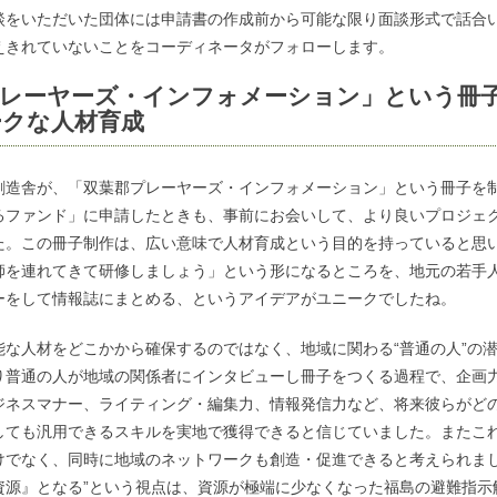
談をいただいた団体には申請書の作成前から可能な限り面談形式で話合
えきれていないことをコーディネータがフォローします。
プレーヤーズ・インフォメーション」という冊
ークな人材育成
創造舎が、「双葉郡プレーヤーズ・インフォメーション」という冊子を
るファンド」に申請したときも、事前にお会いして、より良いプロジェ
た。この冊子制作は、広い意味で人材育成という目的を持っていると思
師を連れてきて研修しましょう」という形になるところを、地元の若手
ーをして情報誌にまとめる、というアイデアがユニークでしたね。
能な人材をどこかから確保するのではなく、地域に関わる“普通の人”の
り普通の人が地域の関係者にインタビューし冊子をつくる過程で、企画
ジネスマナー、ライティング・編集力、情報発信力など、将来彼らがど
しても汎用できるスキルを実地で獲得できると信じていました。またこ
けでなく、同時に地域のネットワークも創造・促進できると考えられまし
資源』となる”という視点は、資源が極端に少なくなった福島の避難指示