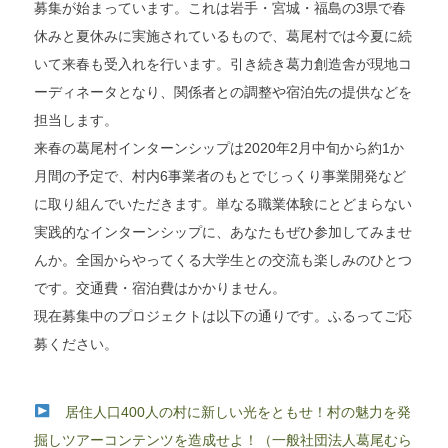
募集が始まっています。これは岩手・宮城・福島の3県で春
休みと夏休みに実施されているもので、葛尾村では今夏に続
いて来春も受入れを行います。引き続き葛力創造舎が現地コ
ーディネータとなり、関係者との調整や宿泊先の提供などを
担当します。
来春の葛尾村インターンシップは2020年2月中旬から約1か
月間の予定で、村内6事業者のもとでじっくり事業開発など
に取り組んでいただきます。単なる職業体験にとどまらない
実践的なインターンシップに、あなたもぜひ参加してみませ
んか。全国からやってくる大学生との交流も楽しみのひとつ
です。交通費・宿泊費はかかりません。
現在募集中のプロジェクトは以下の通りです。ふるってご応
募ください。
居住人口400人の村に新しい光をともせ！村の魅力を発
掘しツアーコンテンツを造成せよ！（一般社団法人葛尾むら