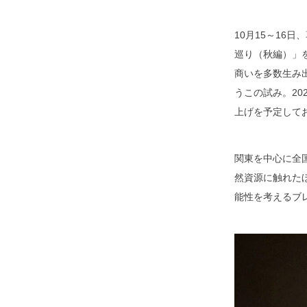
10月15～16
巡り（秋編）」
商いを多数生み
うこの試み。2
上げを予定して
関東を中心に全
然資源に触れた
能性を考えるブ