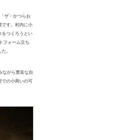
ー「ザ・かつらお
環です。村内に小
スをつくろうとい
トフォーム立ち
した。
みながら豊富な自
村での小商いの可