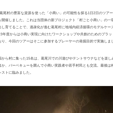
日、葛尾村の豊富な資源を使った「小商い」の可能性を探る1日2日のツア
を開催しました。これは当団体の新プロジェクト「村ごと小商い」の一
出し育てることで、過疎化が進む葛尾村に地域内経済循環のモデルケー
023年度からは小商い実現に向けたワークショップや共創のためのプラッ
おり、今回のツアーはそこに参加するプレーヤーの発掘目的で実施しま
国から村に集った15名は、葛尾川での川遊びやテントサウナなどを楽し
ほか、バーベキューを囲んで小商い実践者や若手村民とも交流。最後は
レストに臨みました。