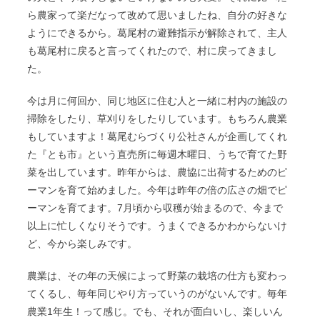
ら農家って楽だなって改めて思いましたね、
自分の好きな
ようにできるから。葛尾村の避難指示が解除されて、主人
も葛尾村に戻ると言ってくれたので、村に戻ってきまし
た。
今は月に何回か、同じ地区に住む人と一緒に村内の施設の
掃除をしたり、草刈りをしたりしています。もちろん農業
もしていますよ！葛尾むらづくり公社さんが企画してくれ
た『とも市』という直売所に毎週木曜日、うちで育てた野
菜を出しています。
昨年からは、農協に出荷するためのピ
ーマンを育て始めました。今年は昨年の倍の広さの畑でピ
ーマンを育てます。7月頃から収穫が始まるので、今まで
以上に忙しくなりそうです。うまくできるかわからないけ
ど、今から楽しみです。
農業は、その年の天候によって野菜の栽培の仕方も変わっ
てくるし、毎年同じやり方っていうのがないんです。毎年
農業1年生！って感じ。でも、それが面白いし、楽しいん