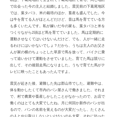
で出会った今の主人と結婚しました。震災前の下葛尾地区
では、葉タバコ、米の栽培のほか、畜産も盛んでした。今
は牛を育てる人がほとんどだけど、昔は馬を育てている方
も多くいたんです。私が嫁いだ今の家も、葉タバコと米を
つくりながら2頭ほど馬を育てていました。馬は定期的に
運動させなくてはいけないんだけど、でも、人が一緒に走
るわけにはいかないでしょ？だから、うちは主人のお父さ
んが家の横のちょっとした草原で馬を放って、バイクに乗
って追いかけて運動をさせていました。
育てた馬は競りに
出して、その後競走馬になりました。うちで育てた馬がテ
レビに映ったこともあったんですよ。
震災が起きた後、避難した先は郡山市でした。避難中は、
体を動かしたくて市内のパン屋さんで働きました。それま
で、村で農業や畜産しかしたことがなかったので、お店で
働くのはとても大変でしたね。月に何回か新作のパンが出
るので、パンの名前を覚えるのが大変だったし、たくさん
の人とやり取りしないといけないのも大変。それに比べた