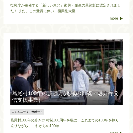
復興庁が主催する「新しい東北」復興・創生の星顕彰に選定されまし
た！ また、この受賞に伴い、復興副大臣 …
more
葛尾村100年の歩き方(地域の伝統・魅力等発
信支援事業)
コミュニティ・サポート
葛尾村100年の歩き方 村制100周年を機に、これまでの100年を振り
返りながら、これからの100年 …