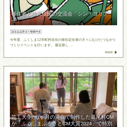
移住者と地元住民の交流会「シン・ヨリア
イ」
コミュニティ・サポート
今年度、ふくしま12市町村在住の移住定住者の方々にむけたつながり
づくりイベントを行います。 最近新し …
more
芸工大生が1ヶ月の滞在で制作した葛尾村CM
が「ふくしまふるさとCM大賞2024」で特別