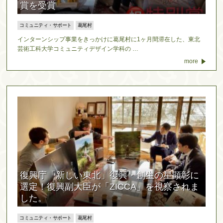
賞を受賞
コミュニティ・サポート
葛尾村
インターンシップ事業をきっかけに葛尾村に1ヶ月間滞在した、東北
芸術工科大学コミュニティデザイン学科の …
more
復興庁「新しい東北」復興・創生の星顕彰に
選定！復興副大臣が「ZICCA」を視察されま
した。
コミュニティ・サポート
葛尾村