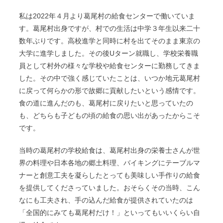
私は2022年４月より葛尾村の給食センターで働いていま
す。葛尾村出身ですが、村での生活は中学３年生以来二十
数年ぶりです。高校進学と同時に村を出てそのまま東京の
大学に進学しました。その後Uターン就職し、学校栄養職
員として村外の様々な学校や給食センターに勤務してきま
した。その中で強く感じていたことは、いつか地元葛尾村
に戻って何らかの形で故郷に貢献したいという感情です。
食の道に進んだのも、葛尾村に戻りたいと思っていたの
も、どちらも子どもの頃の給食の思い出があったからこそ
です。
当時の葛尾村の学校給食は、葛尾村出身の栄養士さんが世
界の料理や日本各地の郷土料理、バイキングにテーブルマ
ナーと創意工夫を凝らしたとっても美味しい手作りの給食
を提供してくださっていました。おそらくその当時、こん
なにも工夫され、手の込んだ給食が提供されていたのは
「全国的にみても葛尾村だけ！」といってもいいくらい自