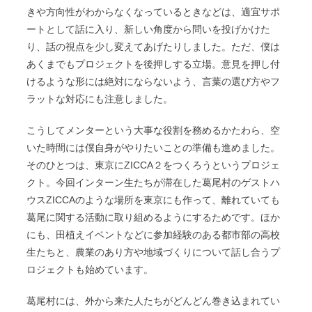
きや方向性がわからなくなっているときなどは、適宜サポ
ートとして話に入り、新しい角度から問いを投げかけた
り、話の視点を少し変えてあげたりしました。ただ、僕は
あくまでもプロジェクトを後押しする立場。意見を押し付
けるような形には絶対にならないよう、言葉の選び方やフ
ラットな対応にも注意しました。
こうしてメンターという大事な役割を務めるかたわら、空
いた時間には僕自身がやりたいことの準備も進めました。
そのひとつは、東京にZICCA２をつくろうというプロジェ
クト。今回インターン生たちが滞在した葛尾村のゲストハ
ウスZICCAのような場所を東京にも作って、離れていても
葛尾に関する活動に取り組めるようにするためです。ほか
にも、田植えイベントなどに参加経験のある都市部の高校
生たちと、農業のあり方や地域づくりについて話し合うプ
ロジェクトも始めています。
葛尾村には、外から来た人たちがどんどん巻き込まれてい