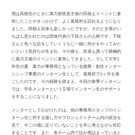
僕は高校生のときに葛力創造舎主催の田植えイベントに参
加したことがきっかけで、よく葛尾村を訪れるようになり
ました。田植え自体も楽しかったですが、そのとき僕がい
ちばん惹かれたのは団体代表の下枝さんの人柄です。下枝
さんと色々な話をしていくうちに一緒に何かをやってみた
いという気持ちが生まれ、その後も、友達も誘って積極的
に葛力主催のイベントに参加してきました。そして大学1
年生の夏、葛力が事務局となっている復興・創生インター
ンシップ事業のインターン生として、葛尾村で1ヶ月を過
ごしたのです。その経験を踏まえ、今回の春季インターン
では、学生メンターという立場でインターン生のサポート
をすることになりました。
メンターとして心がけたのは、他の事務局スタッフのイン
ターン生に対する接し方やプロジェクトチーム内の状況を
見て、今この場に足りていないことを常に考えながら対応
することです。また、各チーム内で話が煮詰まっていると