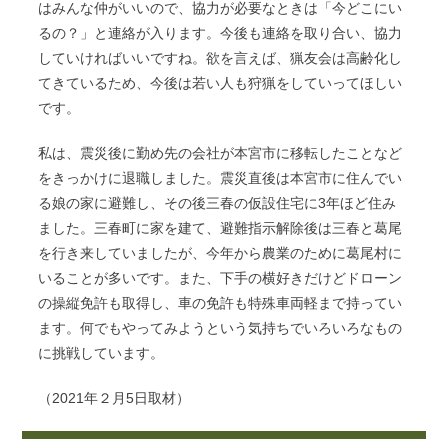
はみんな仲がいいので、協力が必要なときは「今どこにい
るの？」と連絡が入ります。今後も連絡を取り合い、協力
していければいいですね。欲を言えば、猟友会は高齢化し
てきているため、今後は若い人も狩猟をしていってほしい
です。
私は、震災後に勤め先の会社が本宮市に移転したことなど
をきっかけに退職しました。震災直後は本宮市に住んでい
る娘の家に避難し、その後三春の仮設住宅に3年ほど住み
ました。三春町に家を建て、避難指示解除後は三春と葛尾
を行き来していましたが、今年から農業のために葛尾村に
いることが多いです。また、下手の横好きだけどドローン
の操縦免許も取得し、車の免許も特殊車両軽まで持ってい
ます。何でもやってみようという気持ちでいろいろなもの
に挑戦しています。
（2021年２月5日取材）