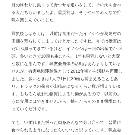
月の終わりに集まって野ウサギ追いをして、その肉を食べ
る人たちもいましたよ。震災前は、そうやってみんなで狩
猟を楽しんでいました。
震災後しばらくは、以前は食用だったイノシシが葛尾村の
田畑を荒らしてしまってひどかったですね。今では獣害は
だいぶ減ってきているけど、イノシシは一回の出産で7～8
頭、多いときで10頭も生むから、1年も狩猟しないと大変
な数になるんです。猟友会自体の活動はあんまりしていま
せんが、有害鳥獣駆除隊として2012年頃から活動を再開し
ました。多いときは1人で1日に30頭も捕まえることもあ
り、トラックの荷台が山積みになるくらい数が増えていま
す。もちろん放射性物質による汚染があるので、以前のよ
うに食用にはできませんから、捕ったらそのまま役場にも
っていくだけです。
でも、いずれまた捕った肉をみんなで分け合って、普通に
食べられるようになったらいいなと思っています。猟友会