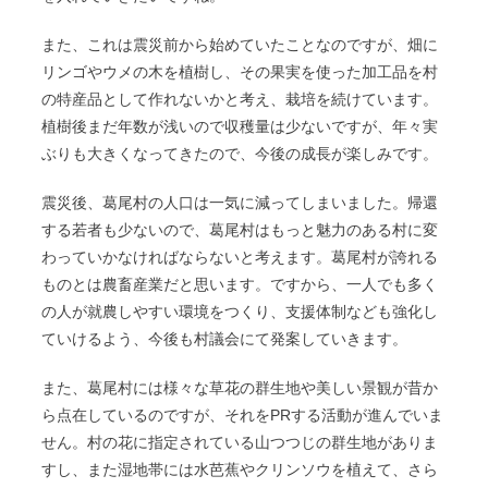
また、これは震災前から始めていたことなのですが、畑に
リンゴやウメの木を植樹し、その果実を使った加工品を村
の特産品として作れないかと考え、栽培を続けています。
植樹後まだ年数が浅いので収穫量は少ないですが、年々実
ぶりも大きくなってきたので、今後の成長が楽しみです。
震災後、葛尾村の人口は一気に減ってしまいました。帰還
する若者も少ないので、葛尾村はもっと魅力のある村に変
わっていかなければならないと考えます。葛尾村が誇れる
ものとは農畜産業だと思います。ですから、一人でも多く
の人が就農しやすい環境をつくり、支援体制なども強化し
ていけるよう、今後も村議会にて発案していきます。
また、葛尾村には様々な草花の群生地や美しい景観が昔か
ら点在しているのですが、それをPRする活動が進んでいま
せん。村の花に指定されている山つつじの群生地がありま
すし、また湿地帯には水芭蕉やクリンソウを植えて、さら