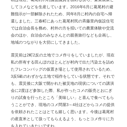
してコメなどを生産しています。2016年6月に葛尾村の避
難指示が一部解除されたため、同年8月に村内の自宅へ帰
還しました。三春町にあった葛尾村民の斉藤里内仮設住宅
では自治会長を務め、村外の方を招いての農業体験や交流
会のほか、自治会のみなさんとの親善旅行なども企画し、
地域のつながりを大切にしてきました。
震災前は2町2反の土地でコメ作りをしていましたが、現在
私の所有する田んぼのほとんどが村内で出た汚染土を詰め
たフレコンバッグの仮置き場として使用されているため、
3反5畝のわずかな土地で稲作をしている状態です。それで
も、震災後に大阪で開かれた被災地の現状についての講演
会に2度ほど参加した際、私が作ったコメの販売とおにぎ
りの試食を行ったところ「美味しい」と喜んで食べてもら
うことができ、現地のコメ問屋3～4社ほどからコメの提供
を依頼されたことはとても嬉しく思います。今後は葛尾村
の産直米として扱ってもらえるよう、もっとコメ作りに力
を入れていきたいですね。