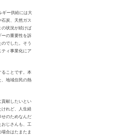
ネルギー供給には大
や石炭、天然ガス
まの状況が続けば
ギーの重要性を訴
たのでした。そう
ニティ事業化にア
することです。本
た、地域住民の熱
に貢献したいとい
たけれど、人生経
幸せのためなんだ
たおじさんも、工
の場合はたまたま