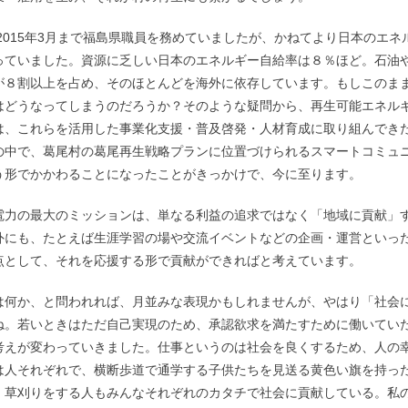
ら2015年3月まで福島県職員を務めていましたが、かねてより日本のエ
っていました。資源に乏しい日本のエネルギー自給率は８％ほど。石油
が８割以上を占め、そのほとんどを海外に依存しています。もしこのま
はどうなってしまうのだろうか？そのような疑問から、再生可能エネル
は、これらを活用した事業化支援・普及啓発・人材育成に取り組んでき
の中で、葛尾村の葛尾再生戦略プランに位置づけられるスマートコミュ
う形でかかわることになったことがきっかけで、今に至ります。
電力の最大のミッションは、単なる利益の追求ではなく「地域に貢献」
外にも、たとえば生涯学習の場や交流イベントなどの企画・運営といっ
点として、それを応援する形で貢献ができればと考えています。
は何か、と問われれば、月並みな表現かもしれませんが、やはり「社会
ね。若いときはただ自己実現のため、承認欲求を満たすために働いてい
考えが変わっていきました。仕事というのは社会を良くするため、人の
は人それぞれで、横断歩道で通学する子供たちを見送る黄色い旗を持っ
、草刈りをする人もみんなそれぞれのカタチで社会に貢献している。私