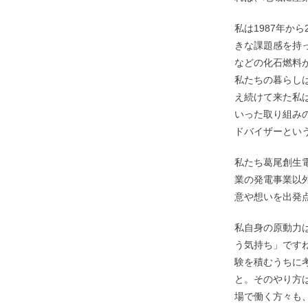
私は1987年か
きな課題感を持
などの化石燃料
私たちの暮らし
え続けて来た私
いった取り組み
ドバイザーとい
私たち葛尾創生
業の発電事業以
意や想いを出発
私自身の原動力
う気持ち」です
験を積むうちに
と。そのやり方
場で働く方々も