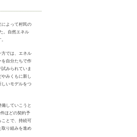
立によって村民の
した。自然エネル
す。
一方では、エネル
ーを自分たちで作
が試みられていま
だやみくもに新し
新しいモデルをつ
整備していこうと
0件ほどの契約予
ることで、持続可
た取り組みを進め