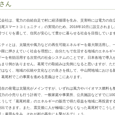
一さん
式会社は、電力の自給自足で村に経済循環を生み、災害時には電力の自
尾スマートコミュニティ」の実現のため、2018年10月に設立されま
村づくりを通して、住民が安心して豊かに暮らせる社会を目指していま
ニティとは、太陽光や風力などの再生可能エネルギーを最大限活用し、
小限に押さえていく社会を理想に、自分たちで生活する地域のエネルギ
ギーを有効活用する次世代の社会システムのことです。日本各地で導入
あまり例がありません。葛尾での取組みは先例になると思いますが、た
ではなく、地域の伝統や文化などの良さを残して、中山間地域における
。葛尾村でこの事業を進める意義はそこにあります。
現在の発電は太陽光がメインですが、いずれは風力やバイオマス燃料も
電力の小売りも行う計画で、一般家庭や事業所、公共施設などすでに10
こうして「葛尾村産」のエネルギーの販売で得た収益を地域に再投資す
創出できます。また、震災後に人が極端に少なくなった葛尾村でこうし
業・雇用を生み、それが村の再生にも繋がるでしょう。