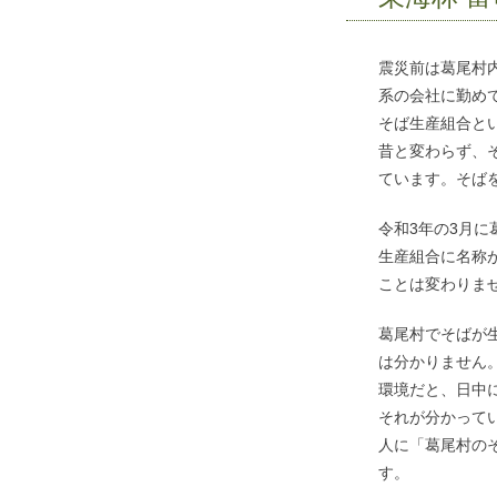
震災前は葛尾村
系の会社に勤め
そば生産組合と
昔と変わらず、
ています。そば
令和3年の3月
生産組合に名称
ことは変わりま
葛尾村でそばが
は分かりません
環境だと、日中
それが分かって
人に「葛尾村の
す。