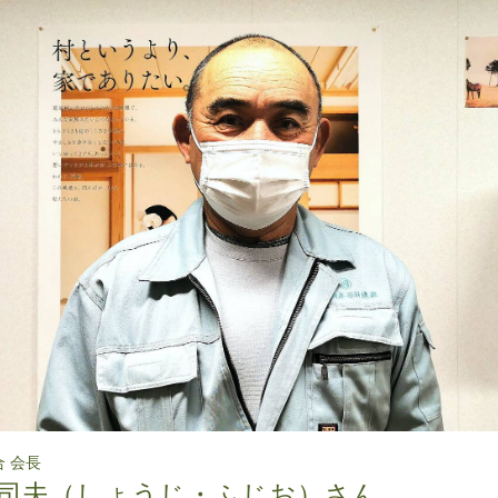
 会長
富司夫（しょうじ・ふじお）さん