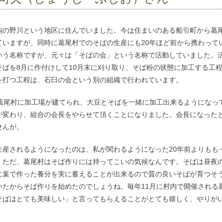
内の野川という地区に住んでいました。今は住まいのある船引町から葛
ていますが、同時に葛尾村でのそばの生産にも20年ほど前から携わって
いう名称ですが、元々は「そばの会」という名称で活動していました。
そばを8月に作付けして10月末に刈り取り、そば粉の状態に加工する工
を打つ工程は、石臼の会という別の組織で行われています。
に葛尾村に加工場が建てられ、大豆とそばを一緒に加工出来るようになっ
が変わり、組合の会長をやらせて頂くことになりました。会長になった
せんが。
生産されるようになったのは、私が関わるようになった20年前よりもも
。ただ、葛尾村はそば作りには持ってこいの気候なんです。そばは昼夜
に葉で作った養分を実に蓄えることが出来るので質の良いそばが育つそ
いたからそば作りを始めたのでしょうね。毎年11月に村内で開催される
そばはとても美味しい」と言って
もら
えることがとても嬉しく、やりが