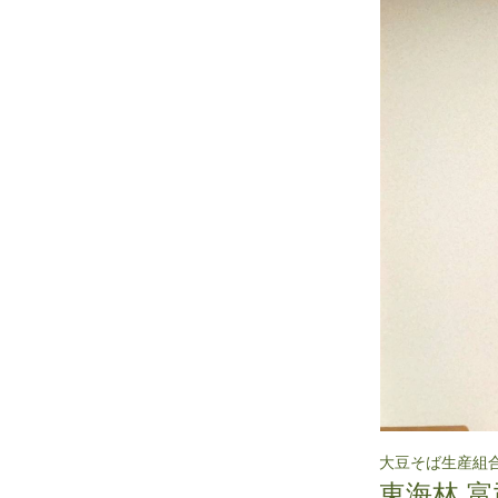
大豆そば生産組合
東海林 