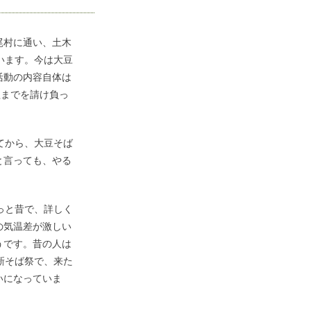
尾村に通い、土木
います。今は大豆
活動の内容自体は
程までを請け負っ
てから、大豆そば
と言っても、やる
っと昔で、詳しく
の気温差が激しい
うです。昔の人は
新そば祭で、来た
いになっていま