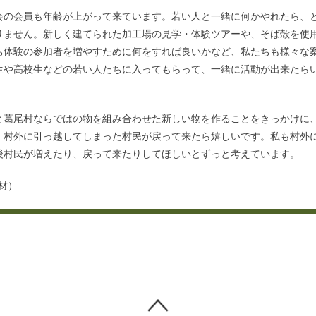
会の会員も年齢が上がって来ています。若い人と一緒に何かやれたら、
りません。新しく建てられた加工場の見学・体験ツアーや、そば殻を使
ち体験の参加者を増やすために何をすれば良いかなど、私たちも様々な
生や高校生などの若い人たち
に
入って
もらって
、一緒に活動が出来たら
と葛尾村ならではの物を組み合わせた新しい物を作ることを
きっかけ
に
、村外に引っ越してしまった村民が戻って来たら嬉しいです。私も村外
後村民が増えたり、戻って来
たりして
ほしいとずっと考えています。
取材）