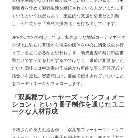
難指示解除がなされ住民が暮らし始めている現状と、自主
避難者を含めて避難生活を継続されている人がいまだに多
くいるという状況もあり、重点的な支援が必要だと判断
し、今年度から「福島支援強化」を打ち出しています。
JPFの1つの特徴としては、私のような地域コーディネータ
が現地に駐在し普段から現場の団体を中心に情報収集を行
っている点にあるかと思われます。助成審査の時に申請書
面だけですべてを判断するのではなく、事前に相談をいた
だいた団体には申請書の作成前から可能な限り面談形式で
話合いを重ね、審査時には、書面で伝えきれていないこと
をコーディネータがフォローします。
「双葉郡プレーヤーズ・インフォメー
ション」という冊子制作を通じたユニ
ークな人材育成
下枝さんの葛力創造舎が、「双葉郡プレーヤーズ・インフ
ォメーション」という冊子を制作するため、初めて「共に