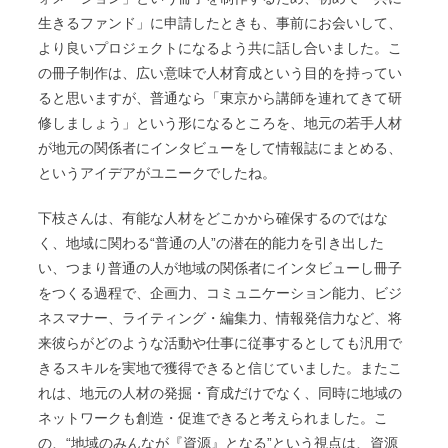
生きるファンド」に申請したときも、事前にお会いして、
より良いプロジェクトになるよう共に話し合いました。こ
の冊子制作は、広い意味で人材育成という目的を持ってい
ると思いますが、普通なら「東京から講師を連れてきて研
修しましょう」という形になるところを、地元の若手人材
が地元の関係者にインタビューをして情報誌にまとめる、
というアイデアがユニークでしたね。
下枝さんは、有能な人材をどこかから確保するのではな
く、地域に関わる“普通の人”の潜在的能力を引き出した
い、つまり普通の人が地域の関係者にインタビューし冊子
をつくる過程で、企画力、コミュニケーション能力、ビジ
ネスマナー、ライティング・編集力、情報発信力など、将
来彼らがどのような活動や仕事に従事するとしても汎用で
きるスキルを実地で獲得できると信じていました。またこ
れは、地元の人材の発掘・育成だけでなく、同時に地域の
ネットワークも創造・促進できると考えられました。こ
の、“地域のみんなが『資源』となる”という視点は、資源