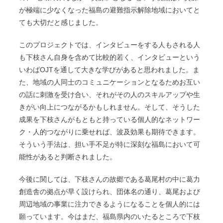
が極端に少なくなった福島の避難指示解除地域においてと
ても大切だと感じました。
このプロジェクトでは、インタビューをする人もされる人
も下枝さん自身を含めて比較的若く、インタビューという
いわばOJTを通して大きな学びがあると思われました。ま
た、地域の人同士のコミュニケーションとなるためお互い
の話に刺激を受け合い、それがその人のスキルアップや生
きがい向上につながるかもしれません。そして、そうした
成果を下枝さんがもともと持っている個人的なネットワー
ク・人的つながりに乗せれば、波及効果も期待できます。
そういう手法は、担い手不足が特に深刻な福島において可
能性があると判断されました。
今後に関しては、下枝さんの故郷である葛尾村の中に葛力
創造舎の拠点が早く設けられ、団体名の通り、葛尾および
周辺地域の事業に注力できるようになることを個人的には
願っています。今はまだ、福島県内のいたるところで下枝