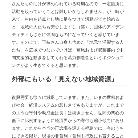
さんたちの助けが求められている時期なので、一定箇所に
活動を絞っていくことは難しいかもしれません。が、時が
来て、村内を起点とし地に足をつけて活動ができ始める
と、地域の人たちも安心しますし（笑）、団体のアイデン
ティティもさらに強固なものになっていくと感じていま
す。その上で、下枝さん自身も含めた「地元で活躍する人
たち」を広域でつないでいけば、葛尾および双葉郡内で中
間支援的な動きをしてくれる葛力創造舎というポジショニ
ングがより生きてくると思います。
外部にもいる「見えない地域資源」
復興需要も徐々に減退しています。また、いまの世相およ
び社会・経済システムの悲しさでもありますが、これまで
のような寄付や助成金は長くは続きません。世間の関心の
低下に比例するように経済界からの寄付も縮小傾向にあり
ます。これから本当の正念場を迎える福島では、今のうち
にできる限り、現場の非営利（営利も行政にも言えること