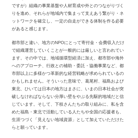
ですが）組織の事業基盤や人材育成や外とのつながりづく
りを進め、それらが地域内で集まって支えあう繋がり・ネ
ットワークを確立し、一定の自走ができる体制を作る必要
があると感じます。
都市部と違い、地方のNPOにとって寄付金・会費収入だけ
で組織運営していくことが一般的には厳しいと言われてい
ます。その中では、地域循環型経済に加え、都市部や海外
へのアプローチ、行政との補助・委託・協働事業など、都
市部以上に多様かつ革新的な経営戦略が求められているの
かもしれません。そういった意味で、葛尾村、福島および
東北、ひいては日本の地方はまさに、いまの日本社会が突
破しなければならない分厚い壁をやぶる先駆的地域だと信
じています。そして、下枝さんたちの取り組みに、私を含
めた福島・東北で活動している人たちや全国の応援者も、
生涯つづく「見えない地域資源」として加えていただけた
らと願っています。