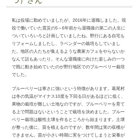
つ）さん
私は役場に勤めていましたが、2016年に退職しました。現
役で働いていた震災の5～6年前から退職後の第二の人生に
ついていろいろと計画していましたね。野行にある自宅も
リフォームしましたし、ラベンダーの栽培もしていまし
た。地区の人たちが集えるような農家カフェをやらないか
なんて話もあったり。そんな退職後に向けた楽しみの一つ
で既に動き始めていたのが野行地区でのブルーベリー栽培
でした。
ブルーベリーは寒さに強いという特徴があります。葛尾村
は冬の気温がマイナス10度を下回る日があるほどに低く、
果物の栽培が難しい土地なのですが、ブルーベリーを育て
る上で問題はないということで栽培を決めました。ブルー
ベリー栽培は酸性土壌を作るところから始まります。土壌
が整った後に、苗を植えるのですが、数年間は実の収穫が
できません。苗が小さい時期に実をつけてしまうと栄養が