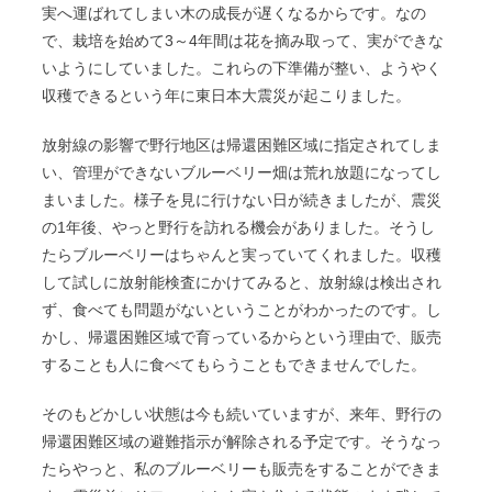
実へ運ばれてしまい木の成長が遅くなるからです。なの
で、栽培を始めて3～4年間は花を摘み取って、実ができな
いようにしていました。これらの下準備が整い、ようやく
収穫できるという年に東日本大震災が起こりました。
放射線の影響で野行地区は帰還困難区域に指定されてしま
い、管理ができないブルーベリー畑は荒れ放題になってし
まいました。様子を見に行けない日が続きましたが、震災
の1年後、やっと野行を訪れる機会がありました。そうし
たらブルーベリーはちゃんと実っていてくれました。収穫
して試しに放射能検査にかけてみると、放射線は検出され
ず、食べても問題がないということがわかったのです。し
かし、帰還困難区域で育っているからという理由で、販売
することも人に食べてもらうこともできませんでした。
そのもどかしい状態は今も続いていますが、来年、野行の
帰還困難区域の避難指示が解除される予定です。そうなっ
たらやっと、私のブルーベリーも販売をすることができま