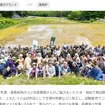
葛力ブランド
地域：
葛尾村
17年度、葛尾村内のコメ生産農家さんのご協力をいただき、初めて商品
た。とれたコメは試作品として甘酒や煎餅などに加工し、試験販売でご
前年より1反多い3.5反で「里山のつぶ」作付けを実施。収穫米は甘酒