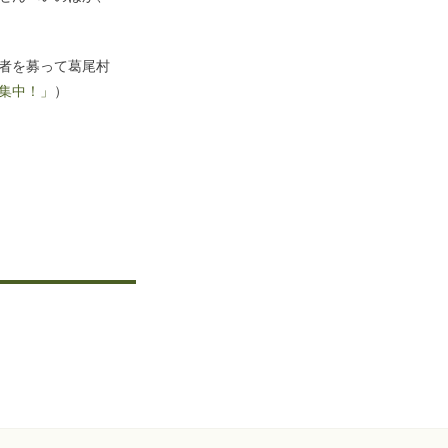
者を募って葛尾村
集中！」
）