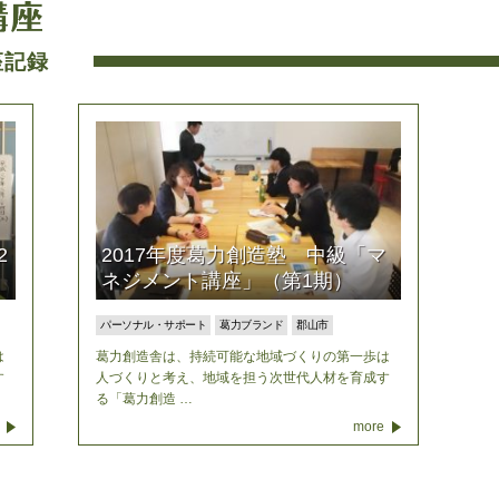
座記録
2
2017年度葛力創造塾 中級「マ
ネジメント講座」（第1期）
パーソナル・サポート
葛力ブランド
郡山市
は
葛力創造舎は、持続可能な地域づくりの第一歩は
す
人づくりと考え、地域を担う次世代人材を育成す
る「葛力創造 …
more