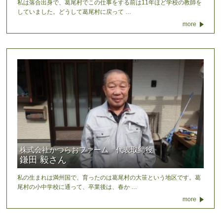
私は落合出身で、葛尾村でこの仕事をする前は11年ほど学校の教師を
していました。どうして葛尾村に戻って …
more
株式会社かつらおファーム 代表取締役
鎌田 毅さん
私の生まれは満州国で、育ったのは葛尾村の大笹という地区です。葛
尾村の小中学校に通って、卒業後は、春か …
more