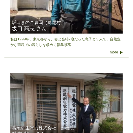
坂口きのこ農園（葛尾村）
坂口 高志 さん
私は1999年、東京都から、妻と当時2歳だった息子と３人で、自然豊
かな環境での暮らしを求めて福島県葛 …
more
葛尾創生電力株式会社 副社長