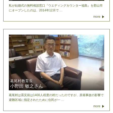
私が結婚式の無料相談窓口『ウエディングカウンター福島』を郡山市
にオープンしたのは、2014年12月で …
more
葛尾村教育長
小野田 敏之さん
葛尾村は震災前は1400人程度の村だったのですが、原発事故の影響で
避難区域に指定されたために住民が一 …
more