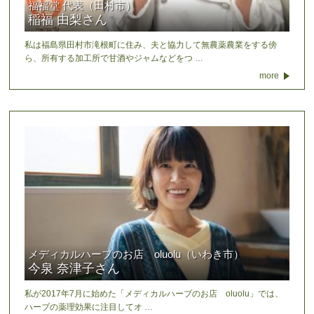
福福堂 代表（田村市）
稲福 由梨さん
私は福島県田村市滝根町に住み、夫と協力して無農薬農業をする傍
ら、所有する加工所で甘酒やジャムなどをつ …
more
メディカルハーブのお店 oluolu（いわき市）
今泉 奈津子さん
私が2017年7月に始めた「メディカルハーブのお店 oluolu」では、
ハーブの薬理効果に注目してオ …