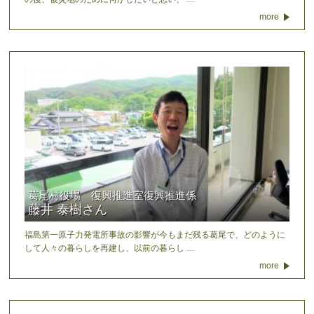
more
葛尾村役場 復興推進室復興推進係
藤井 泰樹さん
福島第一原子力発電所事故の影響が今もまだ残る葛尾で、どのように
して人々の暮らしを再建し、以前の暮らし …
more