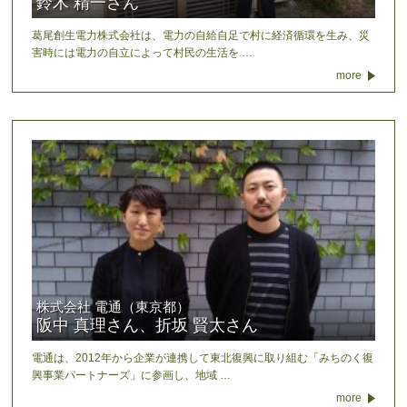
鈴木 精一さん
葛尾創生電力株式会社は、電力の自給自足で村に経済循環を生み、災
害時には電力の自立によって村民の生活を …
more
株式会社 電通（東京都）
阪中 真理さん、折坂 賢太さん
電通は、2012年から企業が連携して東北復興に取り組む「みちのく復
興事業パートナーズ」に参画し、地域 …
more