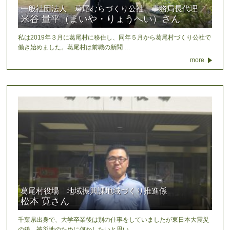
一般社団法人 葛尾むらづくり公社 事務局長代理
米谷 量平（まいや・りょうへい）さん
私は2019年３月に葛尾村に移住し、同年５月から葛尾村づくり公社で
働き始めました。葛尾村は前職の新聞 …
more
葛尾村役場 地域振興課地域づくり推進係
松本 寛さん
千葉県出身で、大学卒業後は別の仕事をしていましたが東日本大震災
の後、被災地のために何かしたいと思い、 …