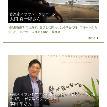
音楽家／サウンドクリエーター
大岡 真一郎さん
福島県須賀川市出身で、音楽との関わりは小学生の時、フルートから
でした。10代で一人地元を離れ、屋久島 …
more
株式会社プレミアブライダル ウエディングカウンタ
ー福島 代表取締役（郡山市）
本田 学さん