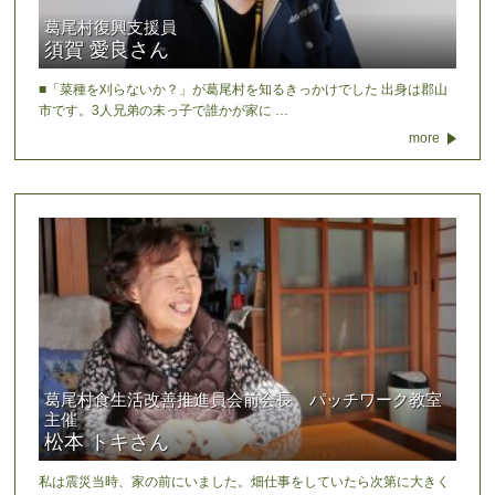
葛尾村復興支援員
須賀 愛良さん
■「菜種を刈らないか？」が葛尾村を知るきっかけでした 出身は郡山
市です。3人兄弟の末っ子で誰かが家に …
more
葛尾村食生活改善推進員会前会長、パッチワーク教室
主催
松本 トキさん
私は震災当時、家の前にいました。畑仕事をしていたら次第に大きく