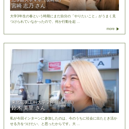
宮崎 志乃 さん
大学3年生の春という時期にまだ自分の「やりたいこと」がうまく見
つけられていなかったので、何か行動を起 …
more
東北芸術工科大学２年（山形県）
鈴木 美里 さん
私が今回インターンに参加したのは、今のうちに社会に出たとき活か
せる力をつけたい、と思ったからです。大 …