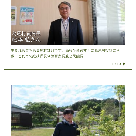
葛尾村 副村長
松本 弘さん
生まれも育ちも葛尾村野川です。高校卒業後すぐに葛尾村役場に入
職。これまで総務課長や教育次長兼公民館長 …
more