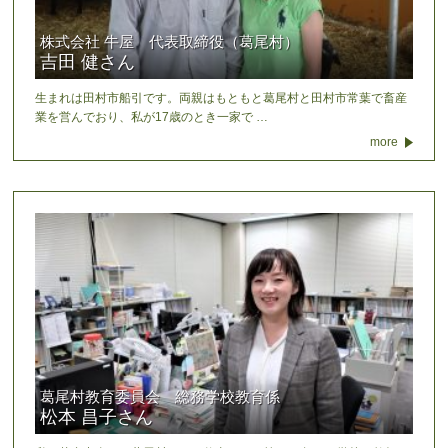
株式会社 牛屋 代表取締役（葛尾村）
吉田 健さん
生まれは田村市船引です。両親はもともと葛尾村と田村市常葉で畜産
業を営んでおり、私が17歳のとき一家で …
more
葛尾村教育委員会 総務学校教育係
松本 昌子さん