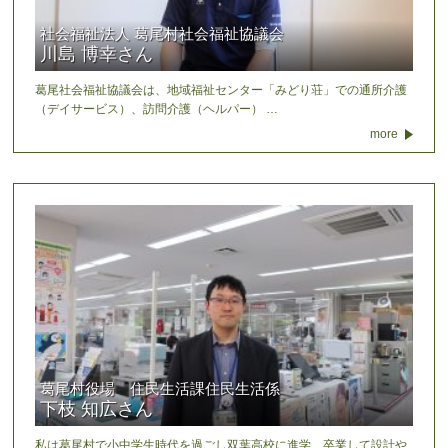
社会福祉法人 葛尾村社会福祉協議会
川島 博幸さん
葛尾社会福祉協議会は、地域福祉センター「みどり荘」での通所介護
（デイサービス）、訪問介護（ヘルパー） …
more
葛尾村役場 住民生活課住民生活係
下枝 知広さん
私は葛尾村で小中学生時代を過ごし双葉高校に進学、卒業して設計や