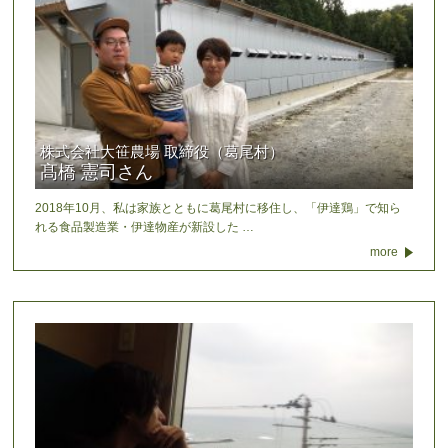
株式会社大笹農場 取締役（葛尾村）
髙橋 憲司さん
2018年10月、私は家族とともに葛尾村に移住し、「伊達鶏」で知ら
れる食品製造業・伊達物産が新設した …
more