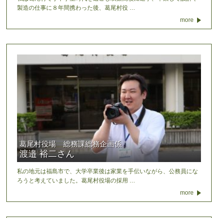
製造の仕事に８年間携わった後、葛尾村役 …
more
葛尾村役場 総務課総務企画係
渡邉 裕二さん
私の地元は福島市で、大学卒業後は家業を手伝いながら、公務員にな
ろうと考えていました。葛尾村役場の採用 …
more